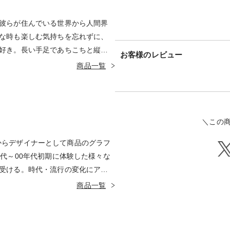
彼らが住んでいる世界から人間界
な時も楽しむ気持ちを忘れずに、
好き。長い手足であちこちと縦横
お客様のレビュー
黒色ですが、時としてカラフルな
商品一覧
＼この
2年目からデザイナーとして商品のグラフ
年代～00年代初期に体験した様々な
受ける。時代・流行の変化にアン
報や五感を通して得たアイデアを
商品一覧
ダサく無いギリギリのライン」を
る / 思わず写真に撮りたくなるデ
の代表作として「ナガスギルイ