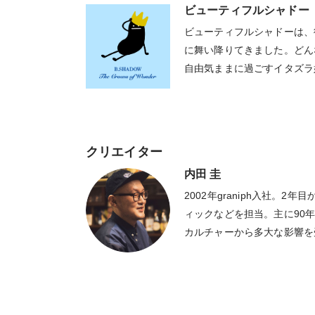
ビューティフルシャドー
ビューティフルシャドーは、
に舞い降りてきました。どん
自由気ままに過ごすイタズラ
無尽に動き回ります。基本は
姿を見せることもあります。
クリエイター
内田 圭
2002年graniph入社。
ィックなどを担当。主に90
カルチャーから多大な影響を
テナを張り巡らし、様々な情
取り入れ「ちょっと笑える、
モットーに、見た人の印象に残
ザインを心がけている。近年