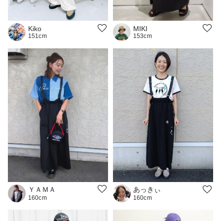
MIKI
Kiko
153cm
151cm
ＹＡＭＡ
あっきぃ
160cm
160cm