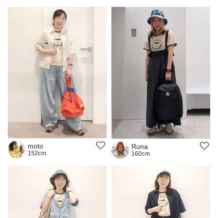
moto
Runa
152cm
160cm