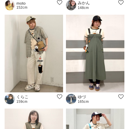
みかん
moto
152cm
148cm
くらこ
ゆづ
159cm
165cm