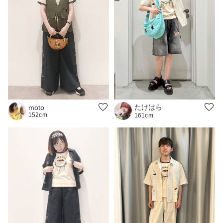
たけはら
moto
152cm
161cm