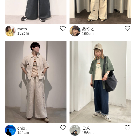
あやと
moto
152cm
160cm
ごん
chio.
154cm
156cm