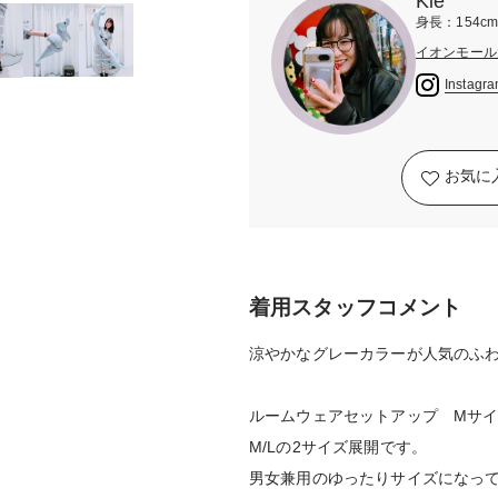
Kie
身長：154c
イオンモール
Instagr
お気に
着用スタッフコメント
涼やかなグレーカラーが人気のふ
ルームウェアセットアップ Mサ
M/Lの2サイズ展開です。
男女兼用のゆったりサイズになっ