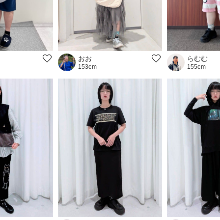
おお
らむむ
153cm
155cm