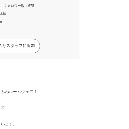
m フォロワー数：675
太田
am
入りスタッフに追加
わふわルームウェア！
イズ
ています。