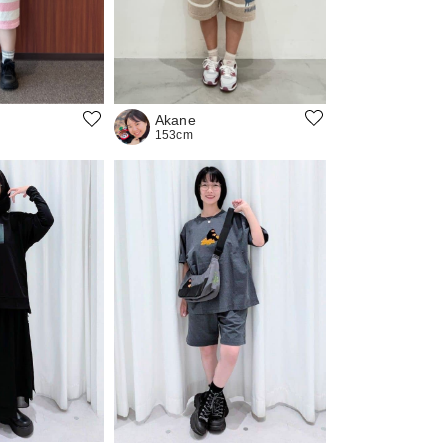
Akane
153cm