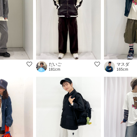
マスダ
だいご
165cm
181cm