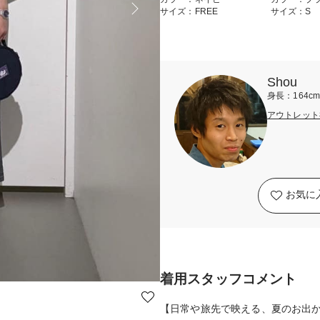
サイズ：FREE
サイズ：S
Shou
身長：164c
アウトレット
お気に
着用スタッフコメント
【日常や旅先で映える、夏のお出