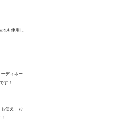
生地も使用し
コーディネー
です！
にも使え、お
す！