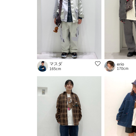
マスダ
erio
170cm
165cm