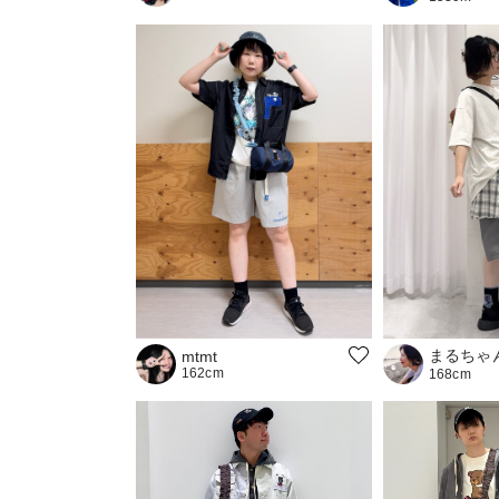
まるちゃ
mtmt
162cm
168cm