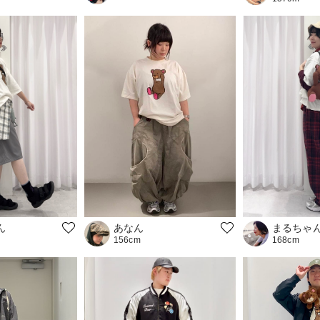
あなん
ん
まるちゃ
156cm
168cm