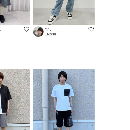
ん
ツナ
162cm