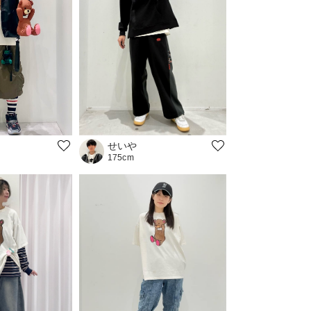
せいや
175cm