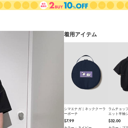
着用アイテム
シマエナガ｜ネッククーラ
ラムチョッ
ーポーチ
エット半袖
$‌7.99
$‌32.00
カラー：ネイビー
カラー：ブ