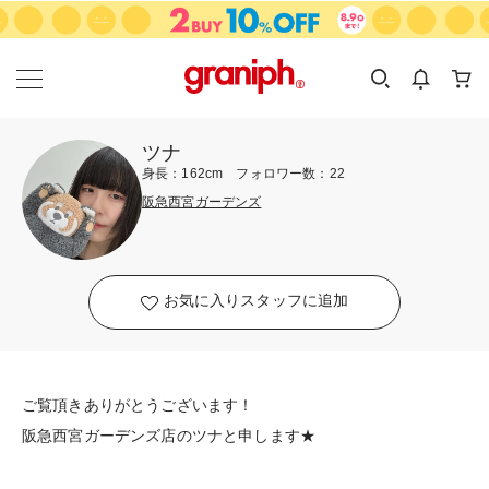
カテゴリーから探す
カテゴリ
サイズ
EN
MEN
KIDS
ツナ
身長：162cm フォロワー数：22
阪急西宮ガーデンズ
お気に入りスタッフに追加
ご覧頂きありがとうございます！
阪急西宮ガーデンズ店のツナと申します★