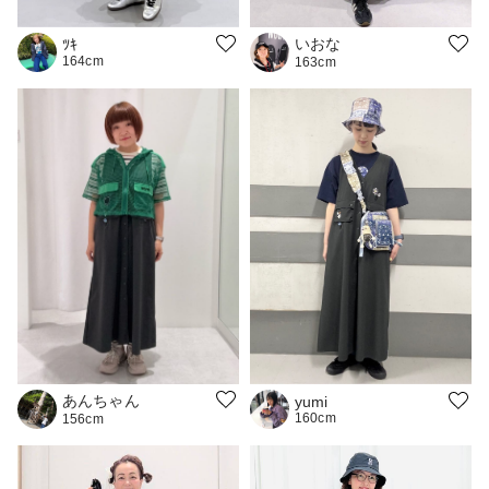
いおな
ﾂｷ
164cm
163cm
あんちゃん
yumi
160cm
156cm