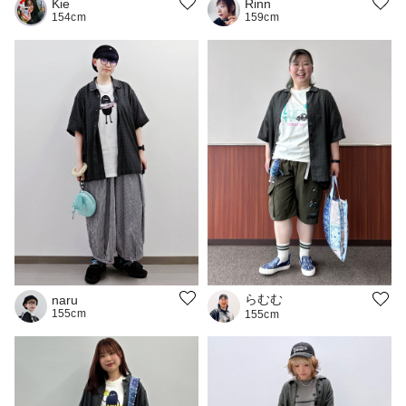
Kie
Rinn
154cm
159cm
らむむ
naru
155cm
155cm