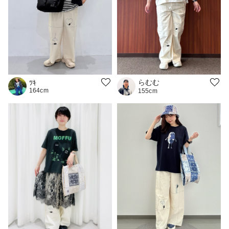
らむむ
ﾂｷ
164cm
155cm