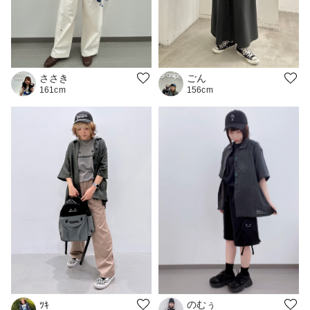
ごん
ささき
156cm
161cm
のむぅ
ﾂｷ