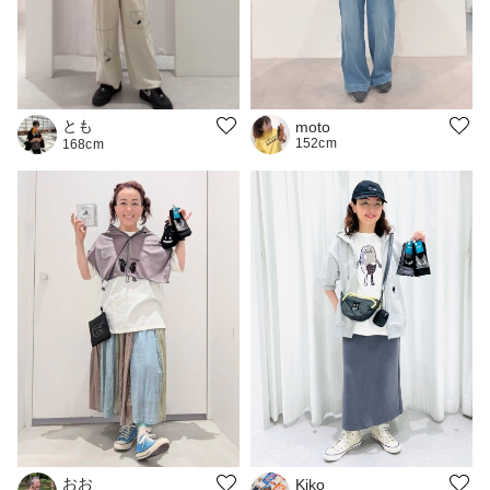
とも
moto
152cm
168cm
おお
Kiko