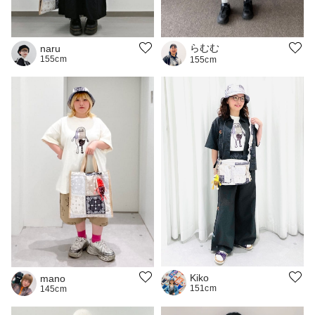
らむむ
naru
155cm
155cm
Kiko
mano
151cm
145cm