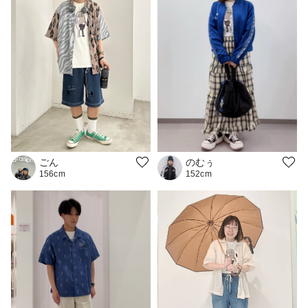
のむぅ
ごん
152cm
156cm