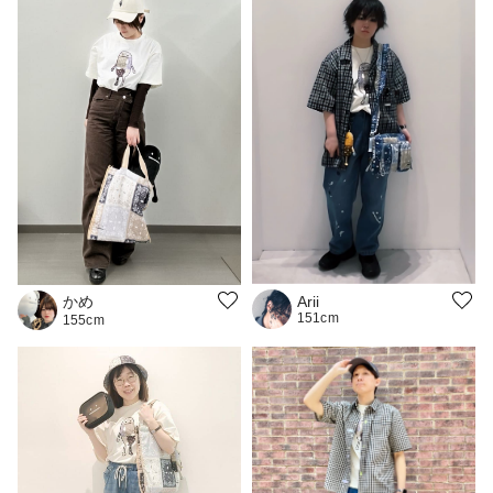
かめ
Arii
151cm
155cm