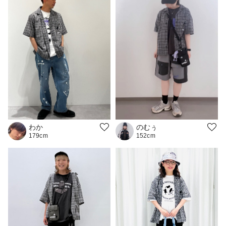
わか
のむぅ
179cm
152cm