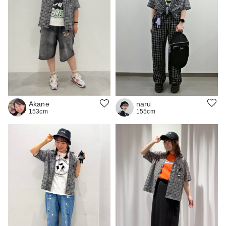
naru
Akane
155cm
153cm