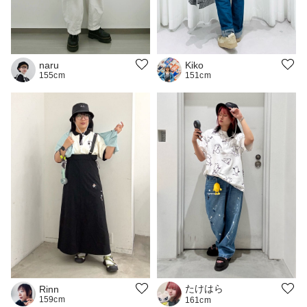
Kiko
naru
151cm
155cm
たけはら
Rinn
159cm
161cm