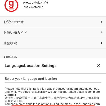
グラニフ公式アプリ
LOVE with GRAPHIC
お問い合わせ
お買い物ガイド
店舗検索
利用規約
Language/Location Settings
プライバシーポリシー
Select your language and location
特定商取引法に基づく表示
Please note that this translation was produced using an automated tool,
会社概要
and while we strive for accuracy, we cannot guarantee that it is completel
y correct.
請注意，此翻譯是由自動工具產生的，雖然我們努力追求準確性，但不能保
證其完全正確。
You can also change these options using the menu in the upper left corn