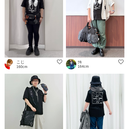
こじ
ﾂｷ
164cm
160cm