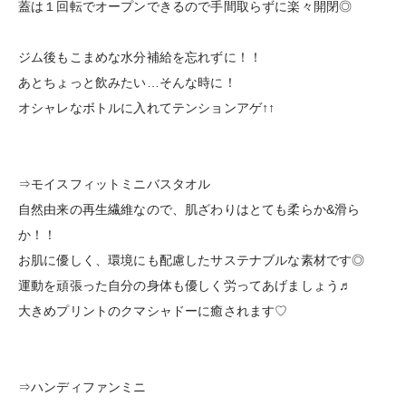
蓋は１回転でオープンできるので手間取らずに楽々開閉◎
ジム後もこまめな水分補給を忘れずに！！
あとちょっと飲みたい…そんな時に！
オシャレなボトルに入れてテンションアゲ↑↑
⇒モイスフィットミニバスタオル
自然由来の再生繊維なので、肌ざわりはとても柔らか&滑ら
か！！
お肌に優しく、環境にも配慮したサステナブルな素材です◎
運動を頑張った自分の身体も優しく労ってあげましょう♬
大きめプリントのクマシャドーに癒されます♡
⇒ハンディファンミニ