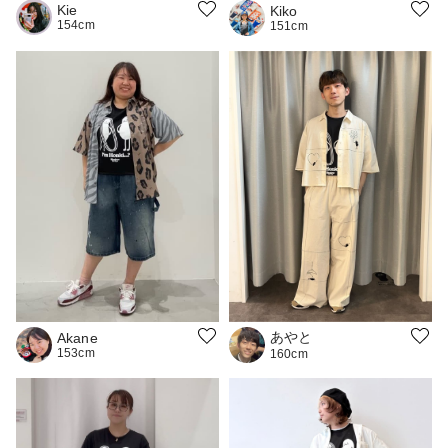
Kie
Kiko
154cm
151cm
あやと
Akane
153cm
160cm