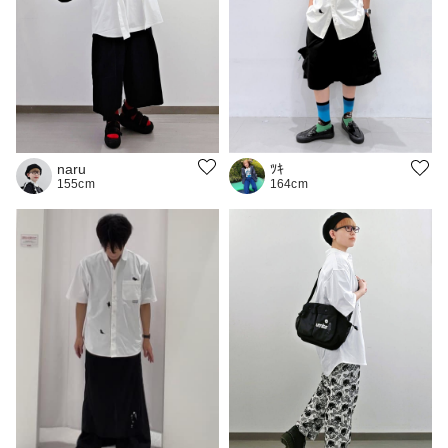
naru
ﾂｷ
155cm
164cm