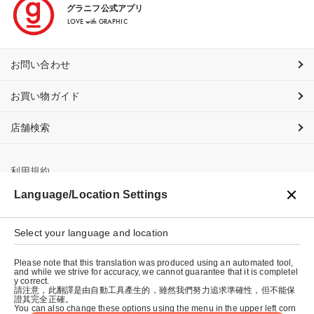
グラニフ公式アプリ
LOVE with GRAPHIC
お問い合わせ
お買い物ガイド
店舗検索
利用規約
Language/Location Settings
プライバシーポリシー
Select your language and location
特定商取引法に基づく表示
Please note that this translation was produced using an automated tool,
会社概要
and while we strive for accuracy, we cannot guarantee that it is completel
y correct.
請注意，此翻譯是由自動工具產生的，雖然我們努力追求準確性，但不能保
證其完全正確。
You can also change these options using the menu in the upper left corn