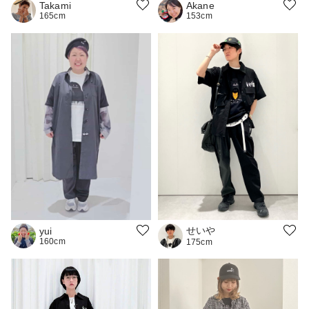
Akane
Takami
153cm
165cm
せいや
yui
160cm
175cm