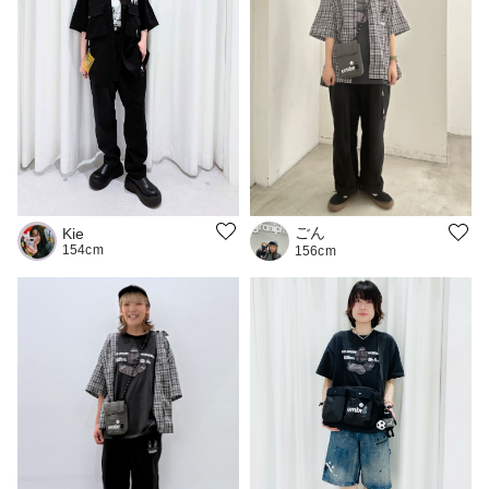
ごん
Kie
154cm
156cm