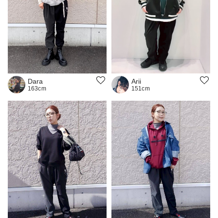
Dara
Arii
163cm
151cm