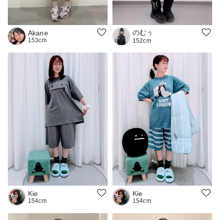
のむぅ
Akane
153cm
152cm
Kie
Kie
154cm
154cm