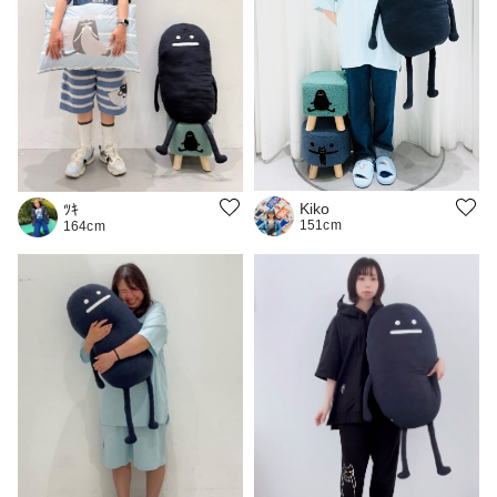
Kiko
ﾂｷ
151cm
164cm