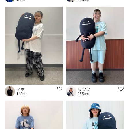
マホ
らむむ
148cm
155cm