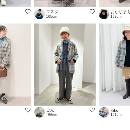
マスダ
おかじま
165cm
168cm
ごん
Kiko
151cm
156cm