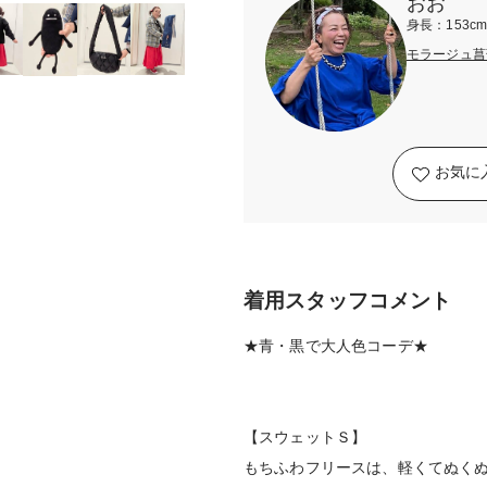
おお
身長：153c
モラージュ菖
お気に
着用スタッフコメント
★青・黒で大人色コーデ★
【スウェットＳ】
もちふわフリースは、軽くてぬくぬ