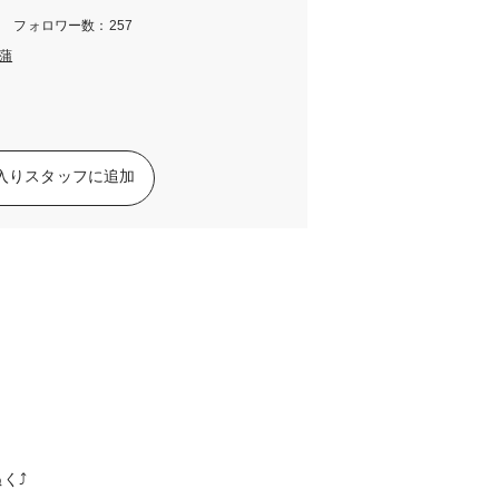
m フォロワー数：257
蒲
入りスタッフに追加
く⤴