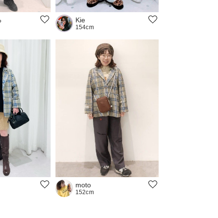
ち
Kie
154cm
moto
152cm