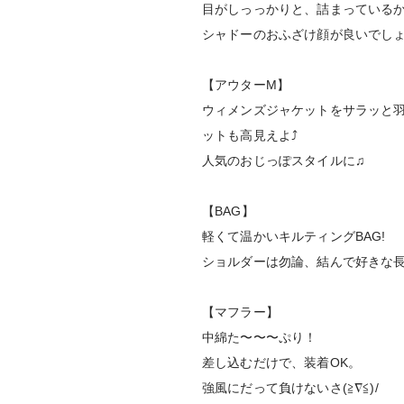
目がしっっかりと、詰まっている
シャドーのおふざけ顔が良いでしょう(
【アウターМ】
ウィメンズジャケットをサラッと
ットも高見えよ⤴
人気のおじっぽスタイルに♫
【BAG】
軽くて温かいキルティングBAG!
ショルダーは勿論、結んで好きな
【マフラー】
中綿た〜〜〜ぷり！
差し込むだけで、装着OK。
強風にだって負けないさ(≧∇≦)/