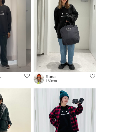
ん
Runa
160cm