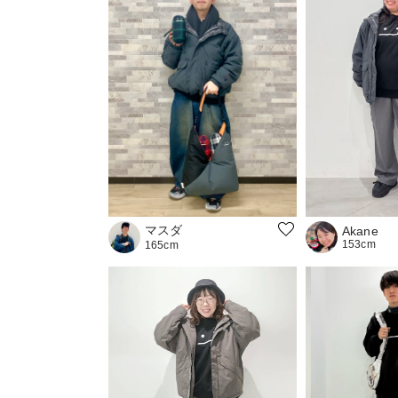
マスダ
Akane
153cm
165cm