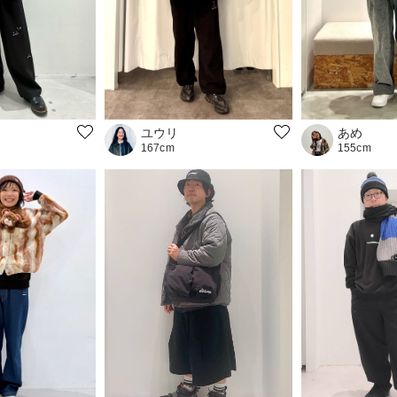
ユウリ
あめ
167cm
155cm