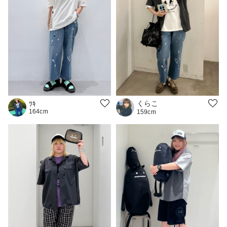
くらこ
ﾂｷ
164cm
159cm