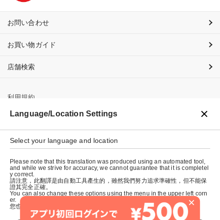
お問い合わせ
お買い物ガイド
店舗検索
利用規約
Language/Location Settings
プライバシーポリシー
特定商取引法に基づく表示
Select your language and location
会社概要
Please note that this translation was produced using an automated tool,
and while we strive for accuracy, we cannot guarantee that it is completel
y correct.
請注意，此翻譯是由自動工具產生的，雖然我們努力追求準確性，但不能保
證其完全正確。
You can also change these options using the menu in the upper left corn
×
er.
您也可以使用左上角的選單來更改這些選項。