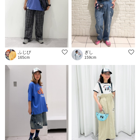
ふじぴ
ぎし
165cm
159cm