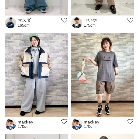
せいや
マスダ
175cm
165cm
mackey
mackey
170cm
170cm