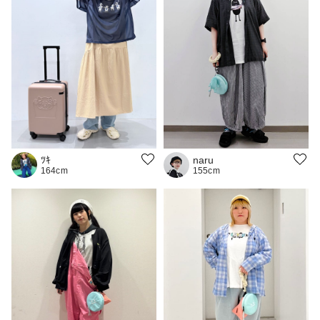
naru
ﾂｷ
155cm
164cm