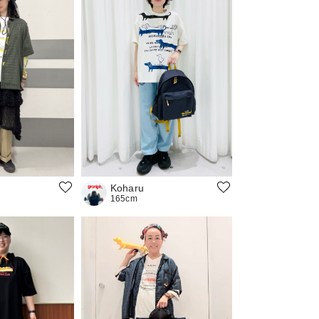
Koharu
165cm