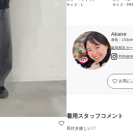
サイズ：L
サイズ：FR
Akane
身長：153c
阪急西宮ガー
Instagr
お気に
着用スタッフコメント
耳付き嬉しい♡