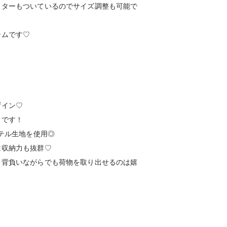
スターもついているのでサイズ調整も可能で
テムです♡
ザイン♡
クです！
ステル生地を使用◎
は収納力も抜群♡
、背負いながらでも荷物を取り出せるのは嬉