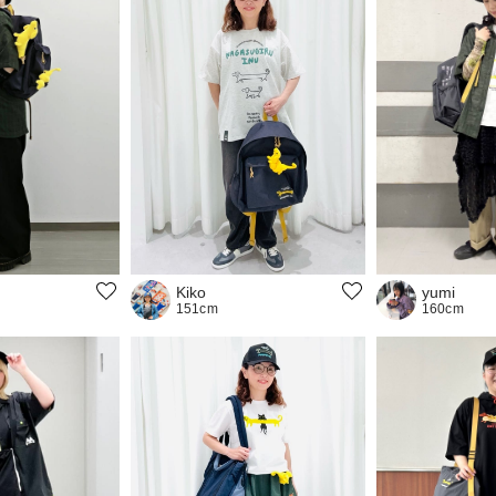
Kiko
yumi
151cm
160cm