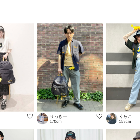
りっきー
くらこ
170cm
159cm