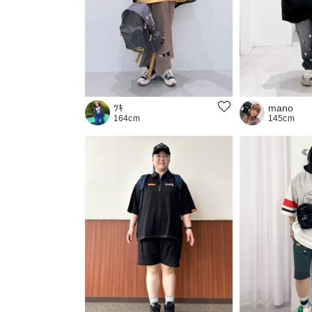
ﾂｷ
mano
164cm
145cm