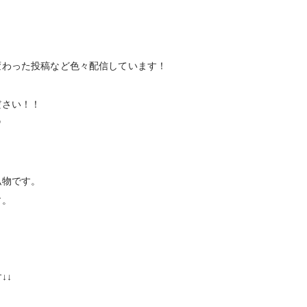
変わった投稿など色々配信しています！
ださい！！
♡
私物です。
す。
↓↓