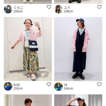
ユイ
くらこ
158cm
159cm
おお
ﾂｷ
164cm
153cm