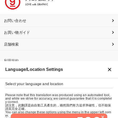
LOVE with GRAPHIC
お問い合わせ
お買い物ガイド
店舗検索
利用規約
Language/Location Settings
プライバシーポリシー
特定商取引法に基づく表示
Select your language and location
会社概要
Please note that this translation was produced using an automated tool,
and while we strive for accuracy, we cannot guarantee that it is completel
y correct.
請注意，此翻譯是由自動工具產生的，雖然我們努力追求準確性，但不能保
證其完全正確。
You can also change these options using the menu in the upper left corn
×
er.