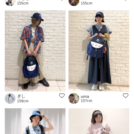
155cm
155cm
ぎし
uma
157cm
159cm