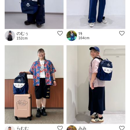
のむぅ
ﾂｷ
164cm
152cm
らむむ
みみ