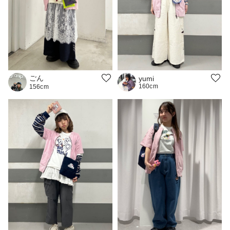
ごん
yumi
160cm
156cm