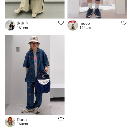
ささき
moco
154cm
161cm
Runa
160cm