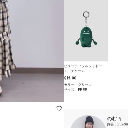
ビューティフルシャドー｜
ミニチャーム
$‌15.00
カラー：グリーン
サイズ：FREE
のむぅ
身長：152c