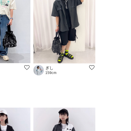
ぎし
159cm