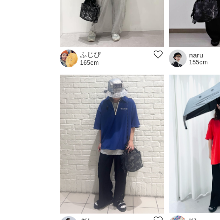
ふじぴ
naru
155cm
165cm