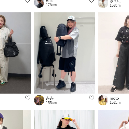
きのこ
Bok
178cm
153cm
みみ
moto
152cm
155cm