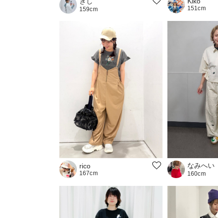
ぎし
Kiko
151cm
159cm
なみへい
rico
167cm
160cm