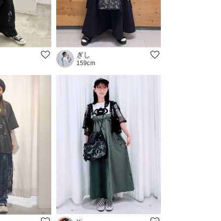
ぎし
159cm