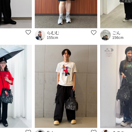
らむむ
ごん
155cm
156cm