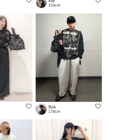
Kie
154cm
Bok
178cm