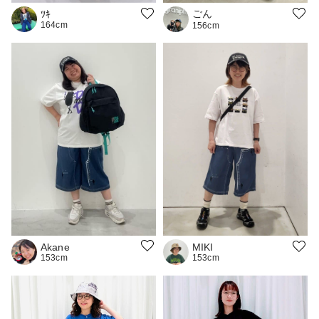
ごん
ﾂｷ
164cm
156cm
Akane
MIKI
153cm
153cm