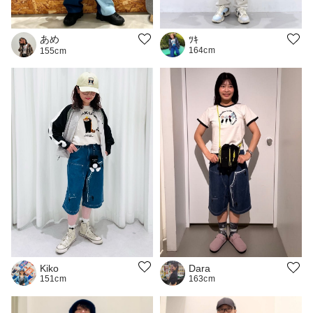
あめ
ﾂｷ
164cm
155cm
Kiko
Dara
151cm
163cm