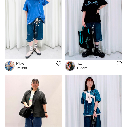
Kiko
Kie
151cm
154cm