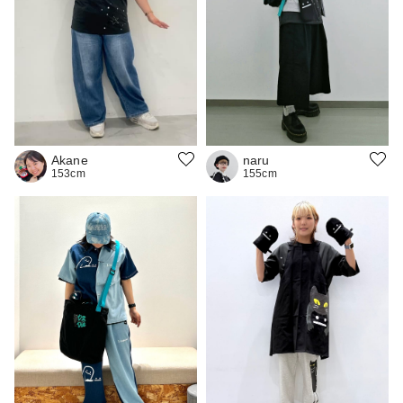
naru
Akane
155cm
153cm