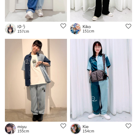
ゆう
Kiko
151cm
157cm
Kie
miyu
154cm
155cm