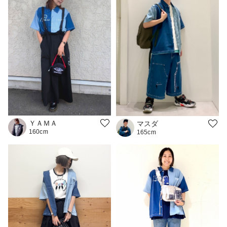
ＹＡＭＡ
マスダ
160cm
165cm