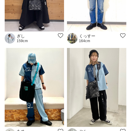
ぎし
くっすー
159cm
164cm