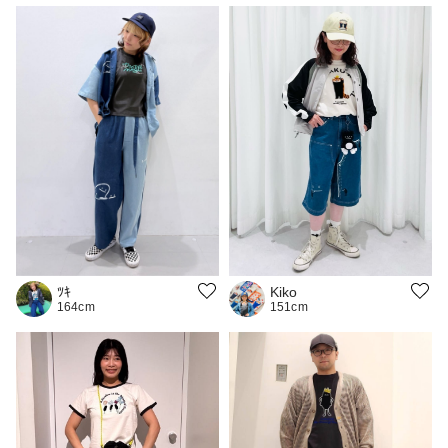
Kiko
ﾂｷ
151cm
164cm