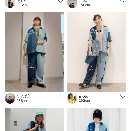
あめ
ごん
155cm
156cm
ずんだ
moto
152cm
156cm