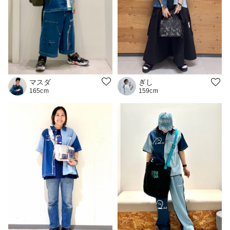
マスダ
ぎし
165cm
159cm