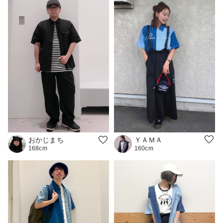
ＹＡＭＡ
おかじまち
160cm
168cm