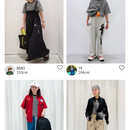
MIKI
ﾂｷ
153cm
164cm