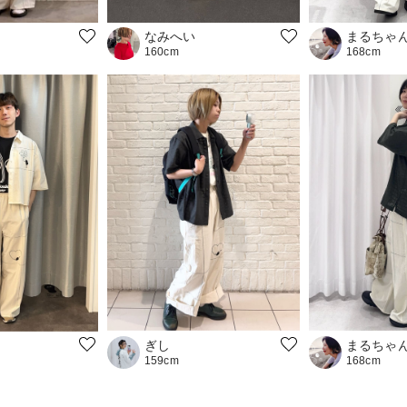
なみへい
まるちゃ
160cm
168cm
ぎし
まるちゃ
159cm
168cm