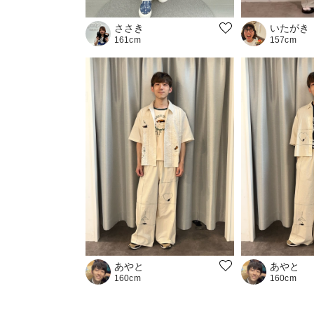
いたがき
ささき
157cm
161cm
あやと
あやと
160cm
160cm