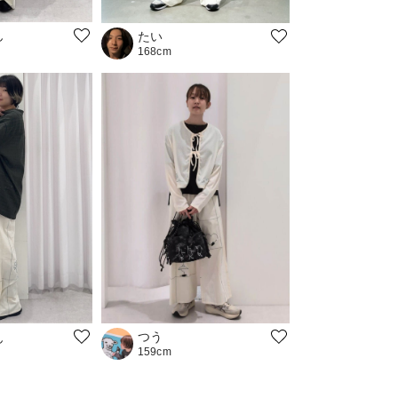
ん
たい
168cm
つう
ん
159cm