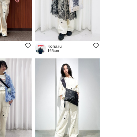
Koharu
165cm