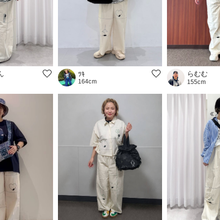
ん
らむむ
ﾂｷ
164cm
155cm