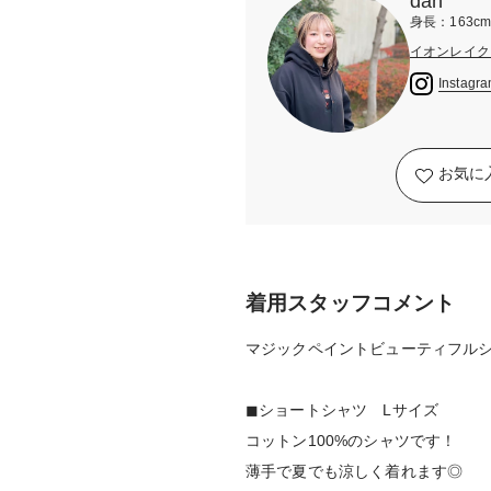
dan
身長：163c
イオンレイクタ
Instagr
お気に
着用スタッフコメント
マジックペイントビューティフルシ
◼︎ショートシャツ Lサイズ
コットン100%のシャツです！
薄手で夏でも涼しく着れます◎