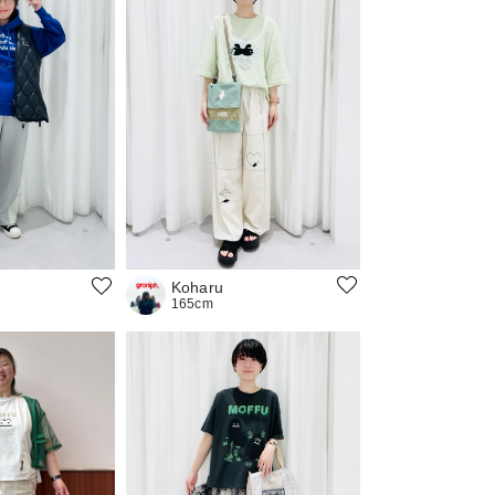
Koharu
165cm