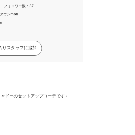
m フォロワー数：37
ウンmori
am
入りスタッフに追加
ャドーのセットアップコーデです♪