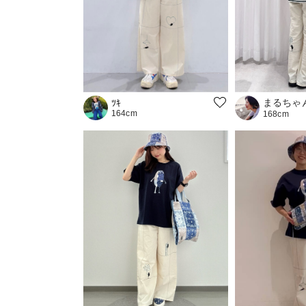
まるちゃ
ﾂｷ
164cm
168cm