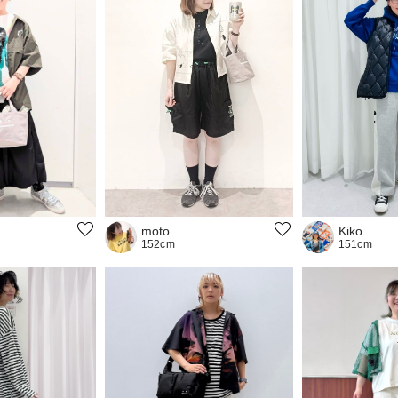
moto
Kiko
152cm
151cm