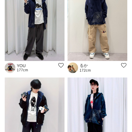
るか
YOU
177cm
172cm