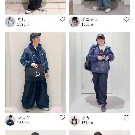
ポニチョ
ぎし
160cm
159cm
マスダ
ゆう
165cm
157cm