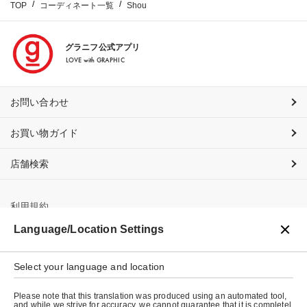
TOP
コーディネート一覧
Shou
グラニフ公式アプリ
LOVE with GRAPHIC
お問い合わせ
お買い物ガイド
店舗検索
利用規約
Language/Location Settings
プライバシーポリシー
特定商取引法に基づく表示
Select your language and location
会社概要
Please note that this translation was produced using an automated tool,
and while we strive for accuracy, we cannot guarantee that it is completel