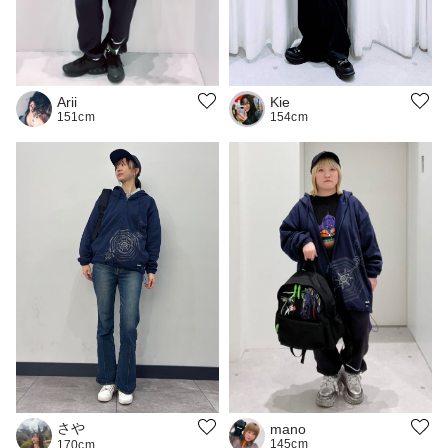
Arii
Kie
151cm
154cm
さや
mano
145cm
170cm