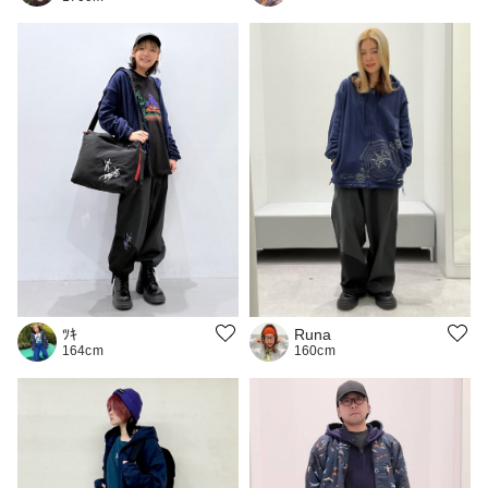
ﾂｷ
Runa
164cm
160cm