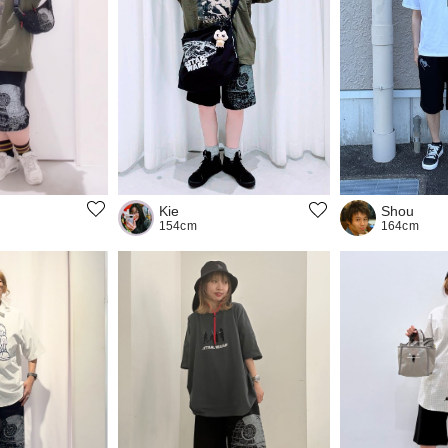
Shou
Kie
164cm
154cm