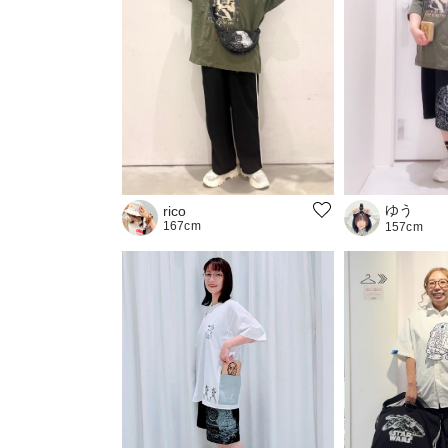
ゆう
rico
167cm
157cm