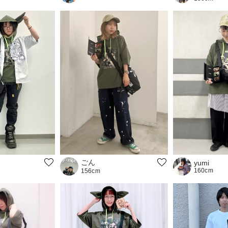
ごん
yumi
160cm
156cm