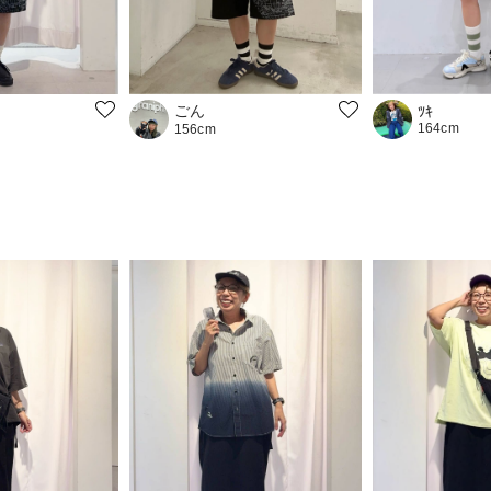
ごん
ﾂｷ
164cm
156cm