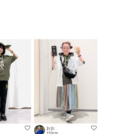
おお
153cm