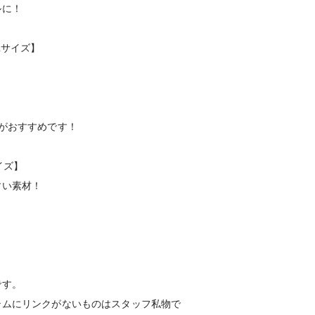
ルに！
Lサイズ】
！
がおすすめです！
イズ】
すい素材！
です。
テムにリンクがないものはスタッフ私物で