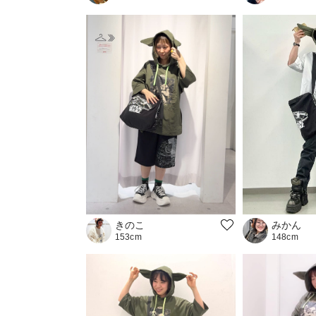
みかん
きのこ
148cm
153cm