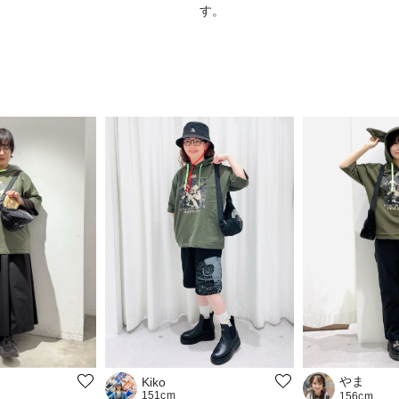
す。
やま
Kiko
151cm
156cm