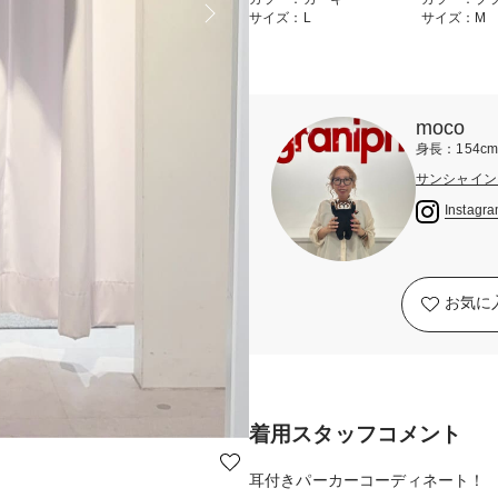
サイズ：L
サイズ：M
moco
身長：154c
サンシャイン
Instagr
お気に
着用スタッフコメント
耳付きパーカーコーディネート！