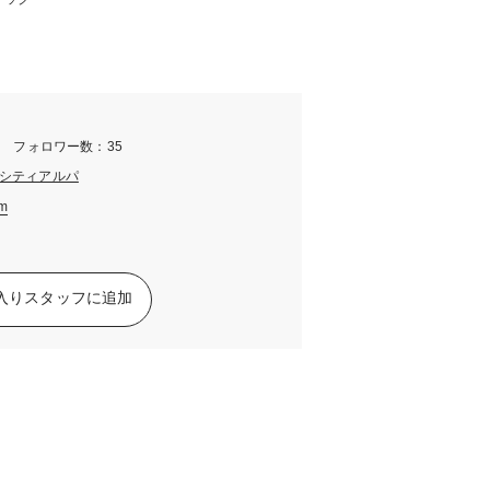
m フォロワー数：35
シティアルパ
am
入りスタッフに追加