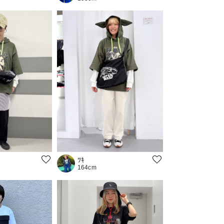
ﾂｷ
164cm