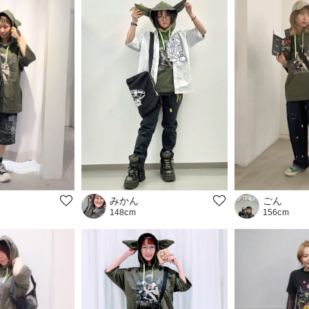
みかん
ごん
148cm
156cm