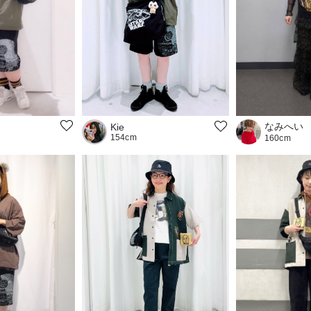
なみへい
Kie
154cm
160cm