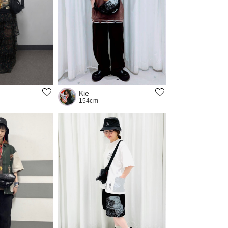
Kie
154cm