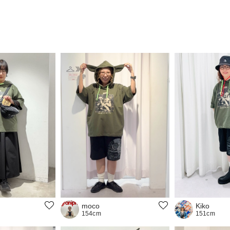
Kiko
moco
151cm
154cm