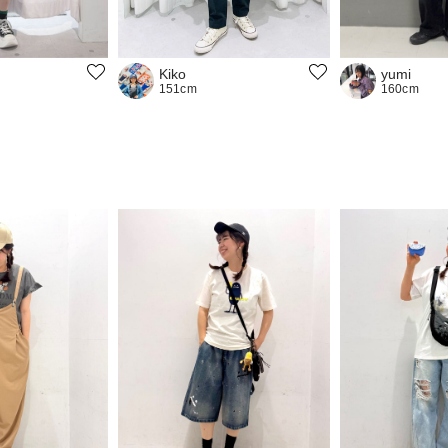
Kiko
yumi
151cm
160cm