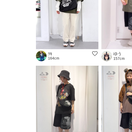
ゆう
ﾂｷ
164cm
157cm