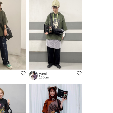
yumi
160cm