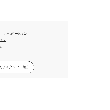
m フォロワー数：14
須坂
am
入りスタッフに追加