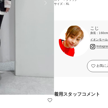
サイズ：XL
こじ
身長：160c
イオンモール
Instagr
お気に
着用スタッフコメント