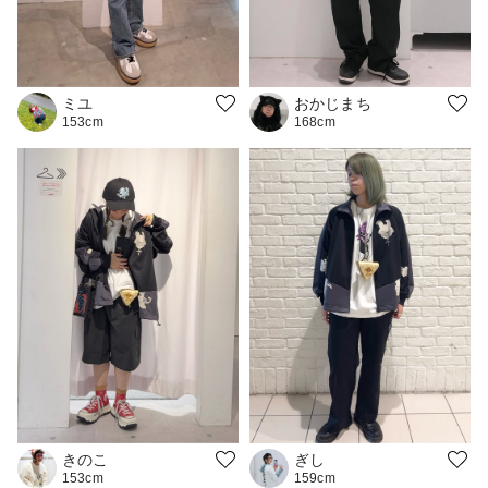
おかじまち
ミユ
168cm
153cm
きのこ
ぎし
153cm
159cm