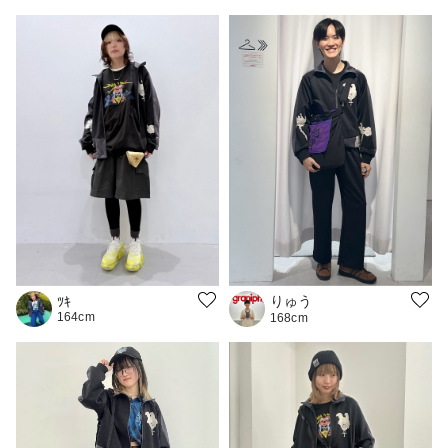
りゅう
ﾂｷ
164cm
168cm