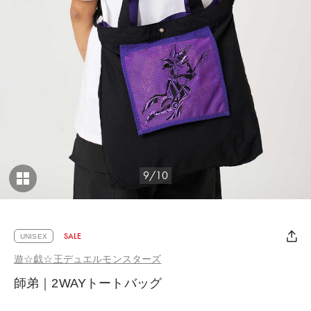
9/10
SALE
UNISEX
遊☆戯☆王デュエルモンスターズ
師弟｜2WAYトートバッグ