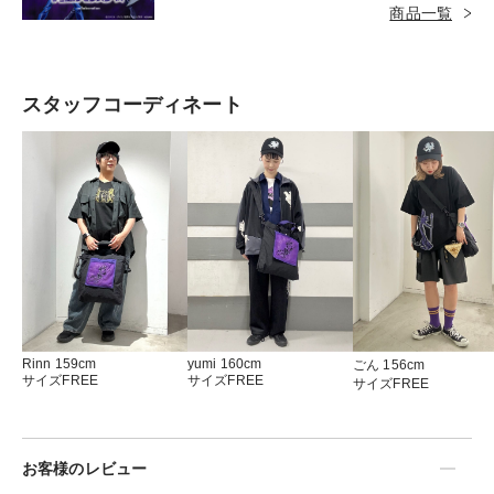
成させた事でそこに封じられていた魂をその身に
商品一覧
宿します。１つの身体に２つの魂が共存する事と
なった遊戯は、千年アイテムともう１人の遊戯に
秘められた謎を解き明かすため、カードゲーム
スタッフコーディネート
「デュエルモンスターズ」による闘いで強敵たち
に立ち向かいます。遊戯をはじめ、「ブラック・
マジシャン」や「千年アイテム」などのモチーフ
に加え、グラニフのオリジナルキャラクター“ビ
ューティフルシャドー”との特別なデザインもラ
インナップ！『遊☆戯☆王デュエルモンスター
ズ』の世界観を存分に堪能できるコラボレーショ
ンアイテムでデュエルスタンバイ！
Rinn 159cm
yumi 160cm
ごん 156cm
サイズFREE
サイズFREE
サイズFREE
お客様のレビュー