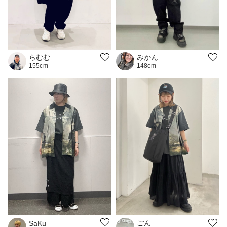
みかん
らむむ
148cm
155cm
ごん
SaKu