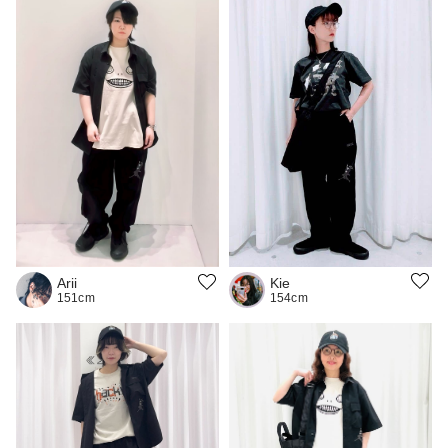
Kie
Arii
154cm
151cm