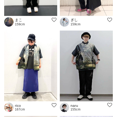
まこ
ぎし
159cm
159cm
naru
rico
155cm
167cm