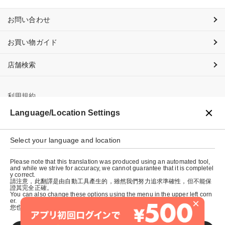
お問い合わせ
お買い物ガイド
店舗検索
利用規約
Language/Location Settings
プライバシーポリシー
特定商取引法に基づく表示
Select your language and location
会社概要
Please note that this translation was produced using an automated tool,
and while we strive for accuracy, we cannot guarantee that it is completel
y correct.
請注意，此翻譯是由自動工具產生的，雖然我們努力追求準確性，但不能保
證其完全正確。
You can also change these options using the menu in the upper left corn
×
er.
您也可以使用左上角的選單來更改這些選項。