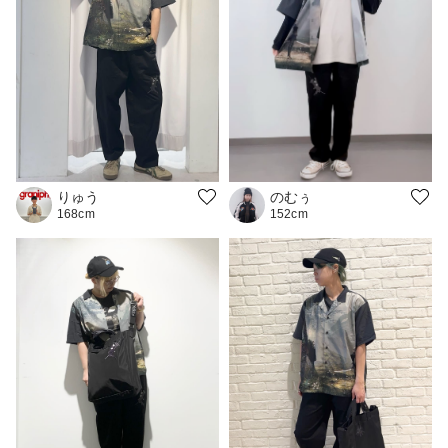
のむぅ
りゅう
152cm
168cm