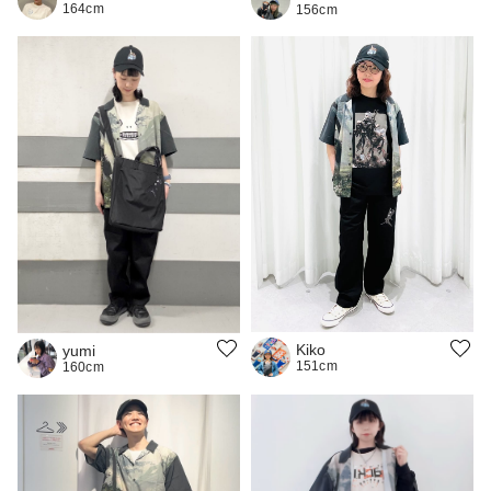
164cm
156cm
Kiko
yumi
151cm
160cm