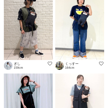
ぎし
くっすー
159cm
164cm