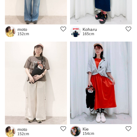
moto
Koharu
152cm
165cm
Kie
moto
154cm
152cm