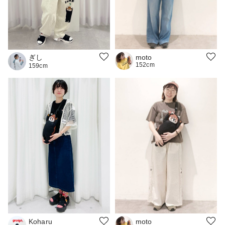
ぎし
moto
152cm
159cm
Koharu
moto