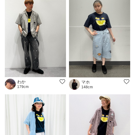
わか
マホ
179cm
148cm