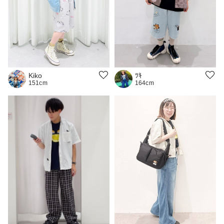
ﾂｷ
Kiko
164cm
151cm