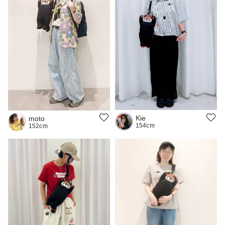
Kie
moto
154cm
152cm