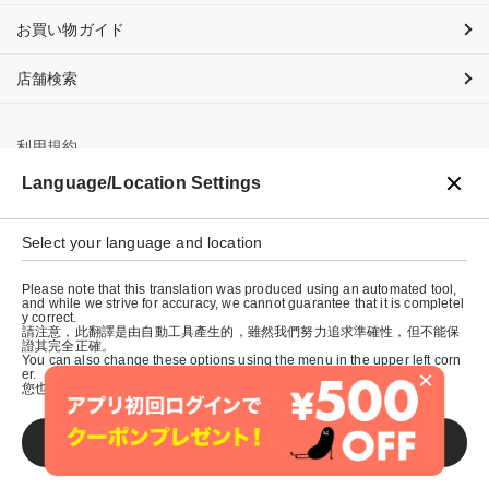
お買い物ガイド
店舗検索
利用規約
Language/Location Settings
プライバシーポリシー
特定商取引法に基づく表示
Select your language and location
会社概要
Please note that this translation was produced using an automated tool,
and while we strive for accuracy, we cannot guarantee that it is completel
y correct.
請注意，此翻譯是由自動工具產生的，雖然我們努力追求準確性，但不能保
證其完全正確。
You can also change these options using the menu in the upper left corn
×
er.
您也可以使用左上角的選單來更改這些選項。
SAVE
© graniph inc.