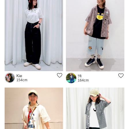
Kie
ﾂｷ
154cm
164cm