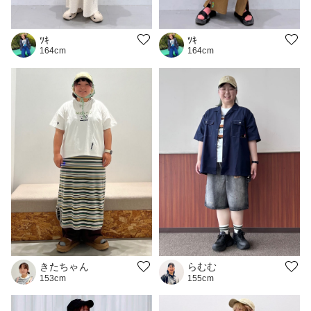
ﾂｷ
ﾂｷ
164cm
164cm
きたちゃん
らむむ
153cm
155cm