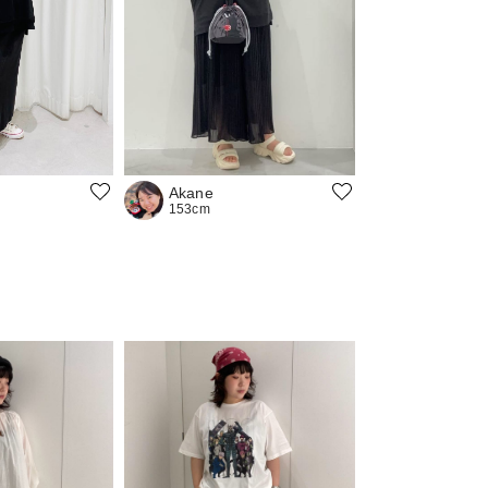
Akane
153cm