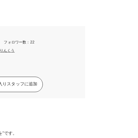
m フォロワー数：22
りんくう
入りスタッフに追加
を”です。