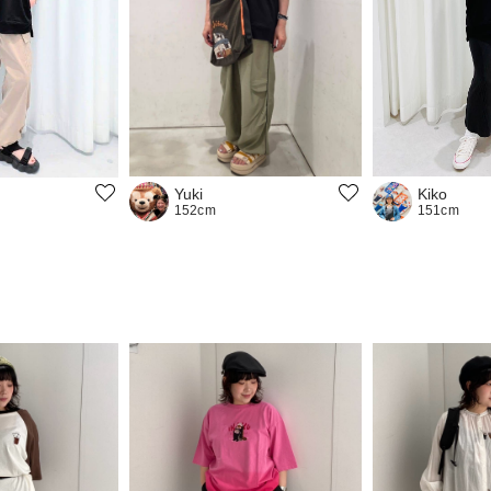
Yuki
Kiko
152cm
151cm