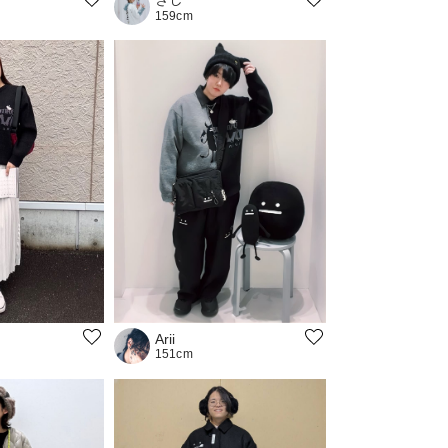
159cm
Arii
151cm