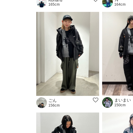
165cm
164cm
まいまい
ごん
150cm
156cm