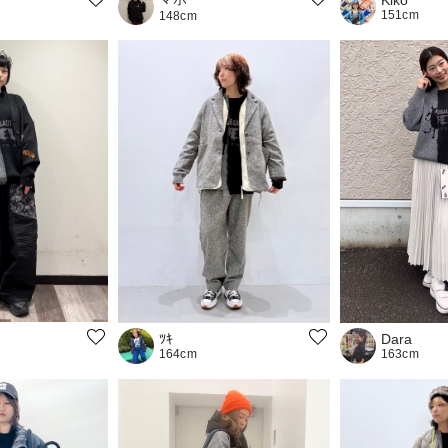
151cm
148cm
ﾂｷ
Dara
164cm
163cm