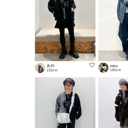
あめ
taka
160cm
155cm