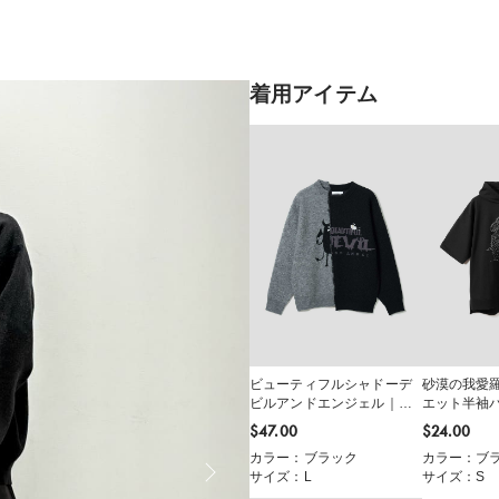
着用アイテム
ビューティフルシャドーデ
砂漠の我愛
ビルアンドエンジェル｜切
エット半袖
替ジャカードニット
$‌47.00
$‌24.00
カラー：ブラック
カラー：ブ
サイズ：L
サイズ：S