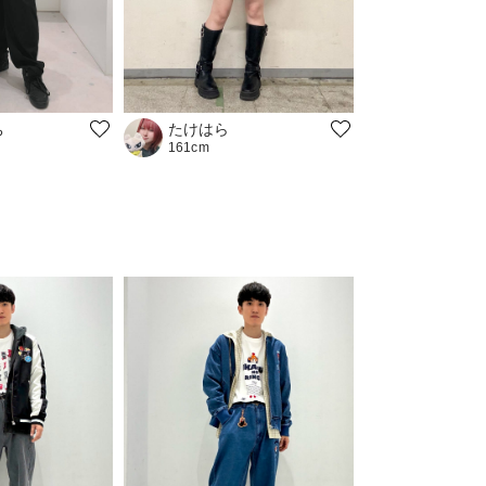
ち
たけはら
161cm