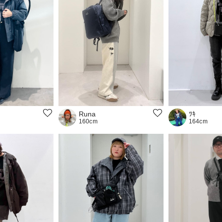
ﾂｷ
Runa
164cm
160cm