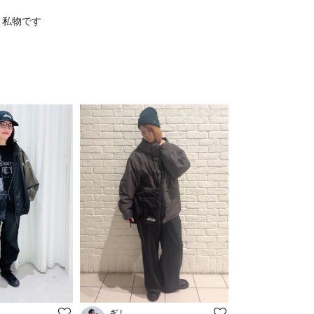
フ私物です
ぎし