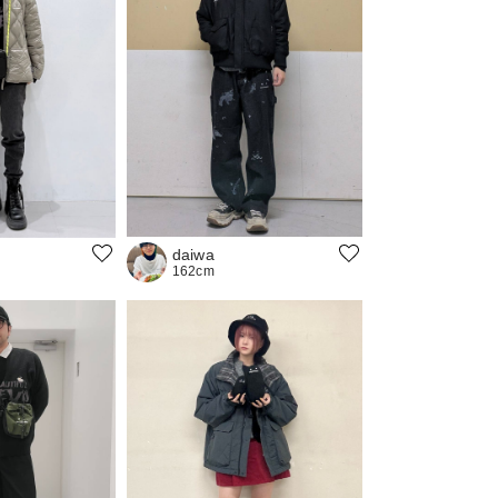
daiwa
162cm