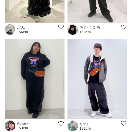
おかじまち
ごん
168cm
156cm
かわ
Akane
153cm
181cm