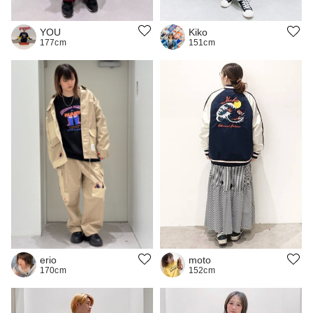
YOU
Kiko
177cm
151cm
moto
erio
152cm
170cm