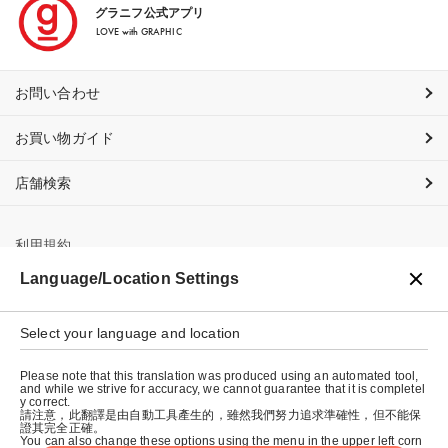
グラニフ公式アプリ
LOVE with GRAPHIC
お問い合わせ
お買い物ガイド
店舗検索
利用規約
Language/Location Settings
プライバシーポリシー
特定商取引法に基づく表示
Select your language and location
会社概要
Please note that this translation was produced using an automated tool,
and while we strive for accuracy, we cannot guarantee that it is completel
y correct.
請注意，此翻譯是由自動工具產生的，雖然我們努力追求準確性，但不能保
證其完全正確。
You can also change these options using the menu in the upper left corn