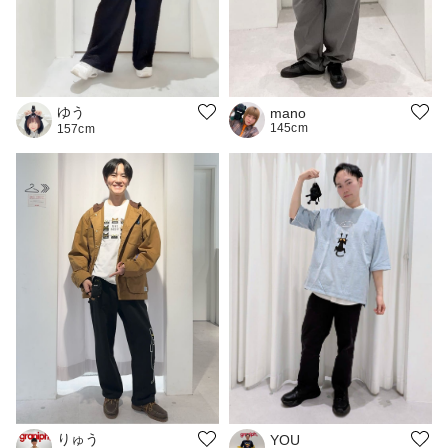
ゆう
mano
145cm
157cm
りゅう
YOU