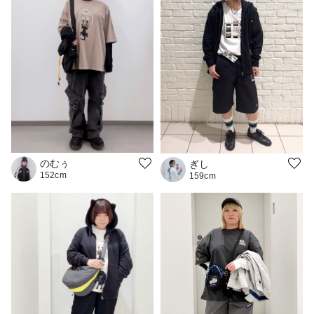
のむぅ
ぎし
152cm
159cm