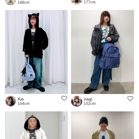
177cm
168cm
Kie
nagi
154cm
152cm