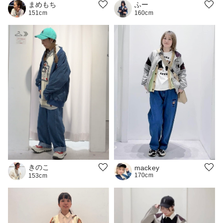
まめもち
ふー
151cm
160cm
きのこ
mackey
170cm
153cm