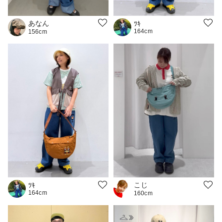
あなん
ﾂｷ
164cm
156cm
こじ
ﾂｷ
164cm
160cm