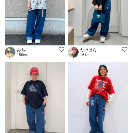
たけはら
みち
161cm
158cm