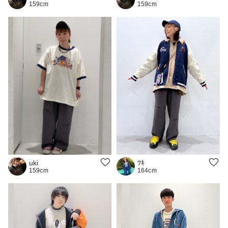
159cm
159cm
uki
ﾂｷ
159cm
164cm