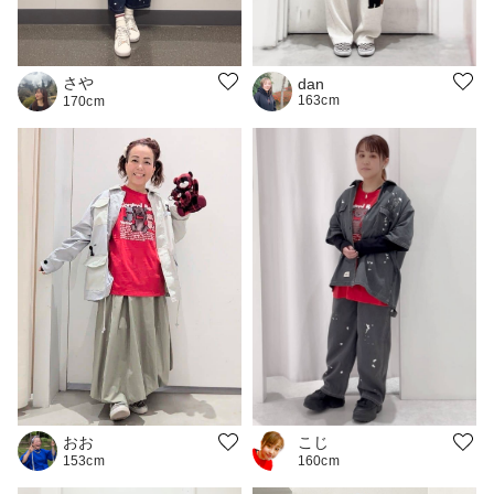
さや
dan
163cm
170cm
おお
こじ
153cm
160cm