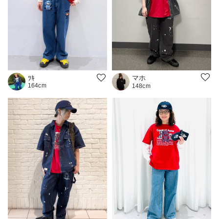
マホ
ﾂｷ
164cm
148cm