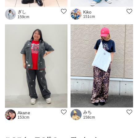
ぎし
Kiko
151cm
159cm
みち
Akane
153cm
158cm