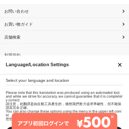
お問い合わせ
お買い物ガイド
店舗検索
利用規約
Language/Location Settings
プライバシーポリシー
特定商取引法に基づく表示
Select your language and location
会社概要
Please note that this translation was produced using an automated tool,
and while we strive for accuracy, we cannot guarantee that it is completel
y correct.
請注意，此翻譯是由自動工具產生的，雖然我們努力追求準確性，但不能保
證其完全正確。
You can also change these options using the menu in the upper left corn
×
er.
您也可以使用左上角的選單來更改這些選項。