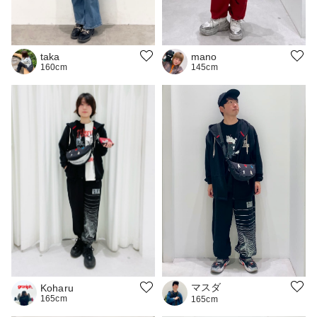
mano
taka
145cm
160cm
マスダ
Koharu
165cm
165cm