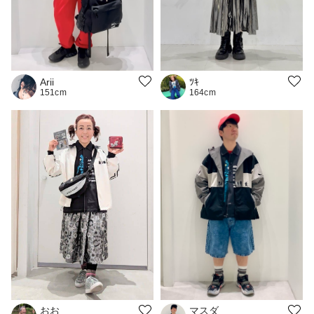
Arii
ﾂｷ
151cm
164cm
おお
マスダ