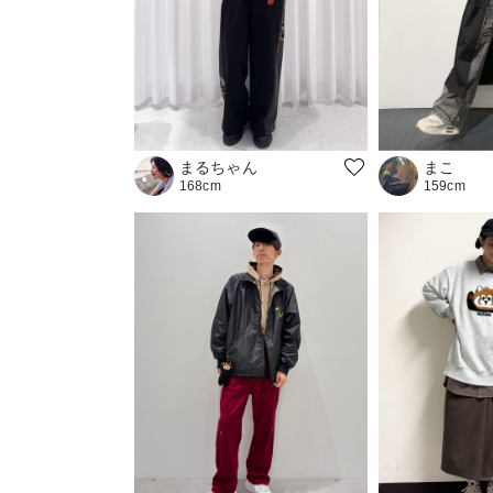
まるちゃん
まこ
168cm
159cm