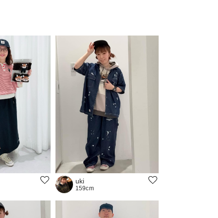
uki
159cm