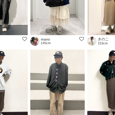
きのこ
mano
145cm
153cm