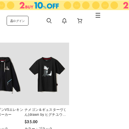
ログイン
ンVSエレキン
ナメゴン＆ギュスターヴく
パーカー
ん(drawn by ヒグチユウコ)
｜Tシャツ
$‌35.00
ラック
カラー：ブラック