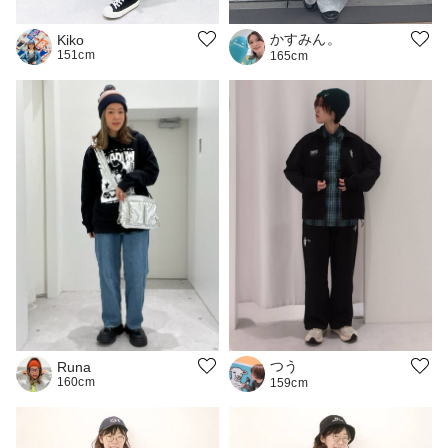
かすみん。
Kiko
151cm
165cm
つう
Runa
160cm
159cm