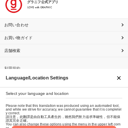
グラニフ公式アプリ
LOVE with GRAPHIC
お問い合わせ
お買い物ガイド
店舗検索
利用規約
Language/Location Settings
プライバシーポリシー
Select your language and location
特定商取引法に基づく表示
Please note that this translation was produced using an automated tool,
会社概要
and while we strive for accuracy, we cannot guarantee that it is completel
y correct.
請注意，此翻譯是由自動工具產生的，雖然我們努力追求準確性，但不能保
證其完全正確。
You can also change these options using the menu in the upper left corn