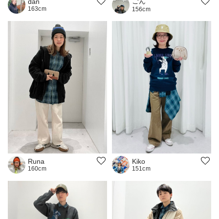
ごん
dan
163cm
156cm
Runa
Kiko
160cm
151cm