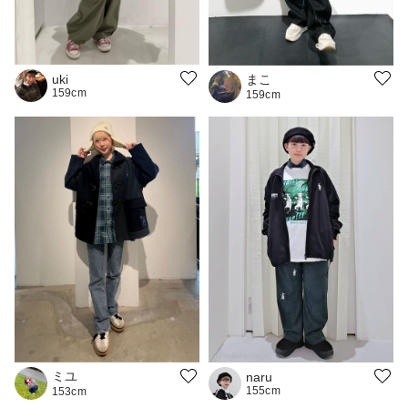
まこ
uki
159cm
159cm
ミユ
naru
155cm
153cm