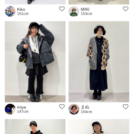
MIKI
Kiko
153cm
151cm
まぬ
miya
147cm
154cm