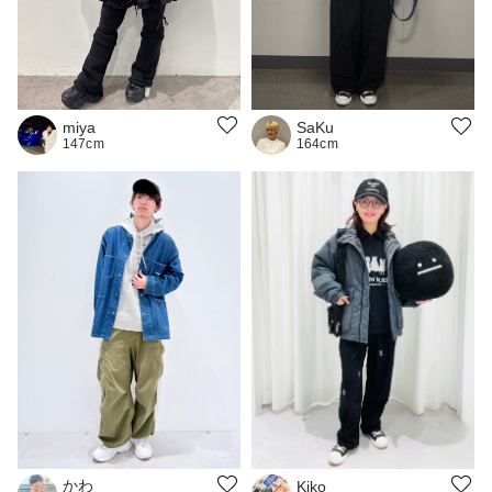
miya
SaKu
147cm
164cm
かわ
Kiko