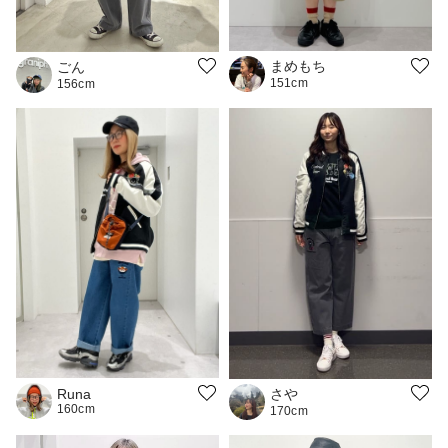
まめもち
ごん
151cm
156cm
さや
Runa
160cm
170cm