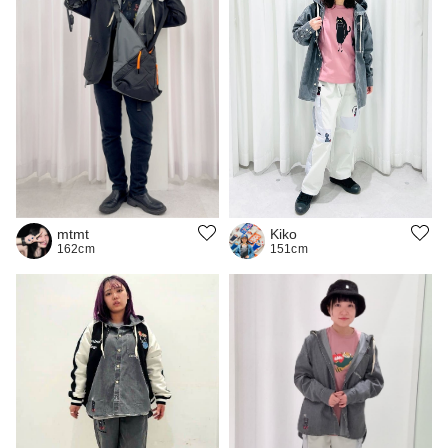
Kiko
mtmt
151cm
162cm