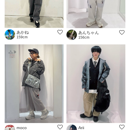
あかね
あんちゃん
159cm
156cm
moco
Arii