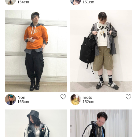
154cm
151cm
Non
moto
165cm
152cm