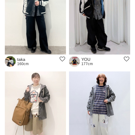
YOU
taka
177cm
160cm