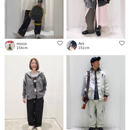
moco
Arii
154cm
151cm