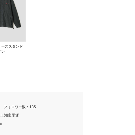
リーススタンド
ゾン
レー
m フォロワー数：135
ット湘南平塚
am