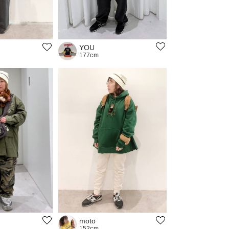
YOU
177cm
moto
152cm