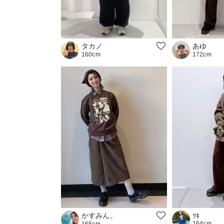
あゆ
タカノ
172cm
160cm
かすみん。
ﾂｷ
164cm
165cm