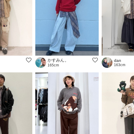
かすみん。
dan
163cm
165cm