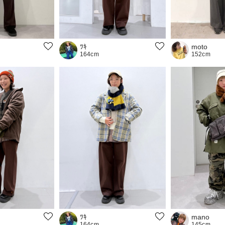
moto
ﾂｷ
152cm
164cm
mano
ﾂｷ
145cm
164cm