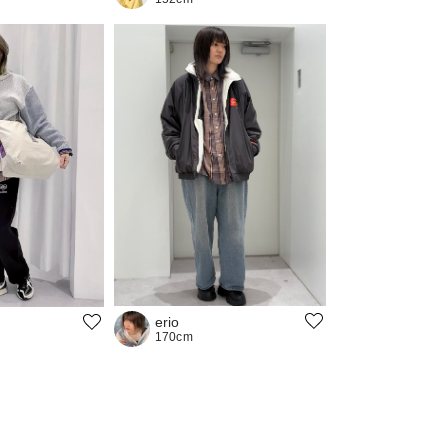
erio
170cm