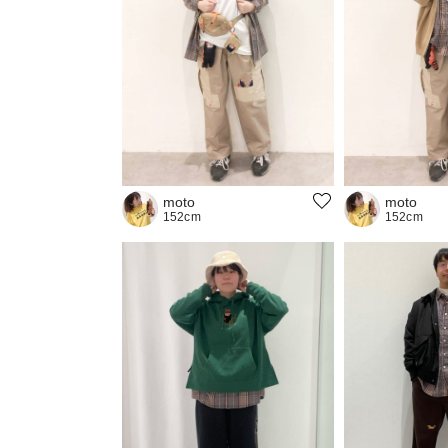
moto
moto
152cm
152cm