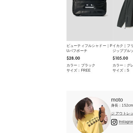
ビューティフルシャドー｜P
イカク｜フ
Uパフポーチ
ジップブル
$‌28.00
$‌105.00
カラー：ブラック
カラー：グ
サイズ：FREE
サイズ：S
moto
身長：152c
ジ アウトレ
Instagr