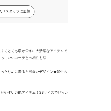
入りスタッフに追加
軽くてとても暖か♡冬に大活躍なアイテムで
かっこいいコーデとの相性も◎
ゆったりめに着ると可愛いデザイン★背中の
せやすい万能アイテム！SSサイズでぴった