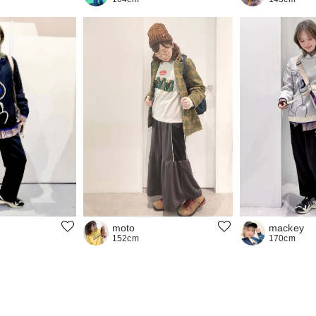
moto
mackey
152cm
170cm