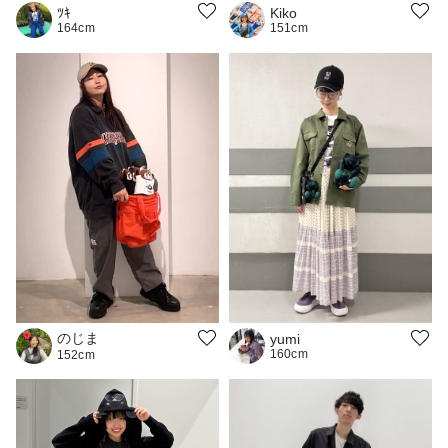
ﾂｷ
Kiko
164cm
151cm
のじま
yumi
160cm
152cm