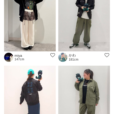
かわ
miya
147cm
181cm