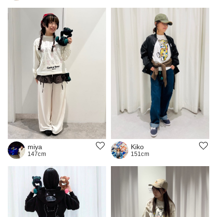
Kiko
miya
151cm
147cm