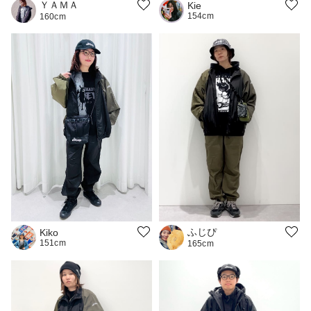
ＹＡＭＡ
Kie
154cm
160cm
ふじぴ
Kiko
151cm
165cm