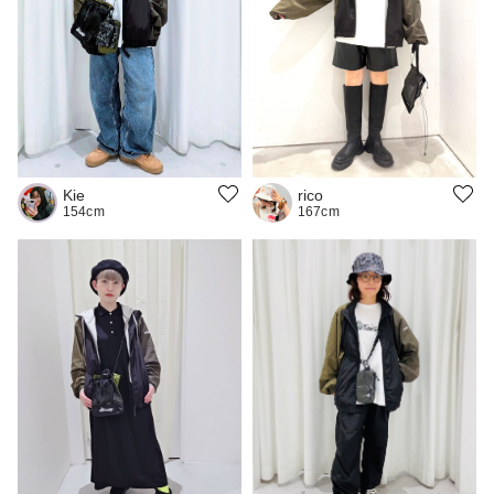
Kie
rico
154cm
167cm