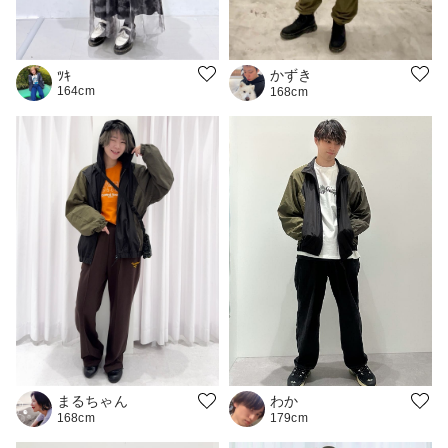
かずき
ﾂｷ
164cm
168cm
わか
まるちゃん
179cm
168cm