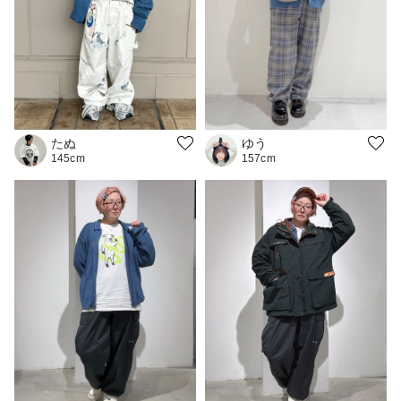
ゆう
たぬ
157cm
145cm