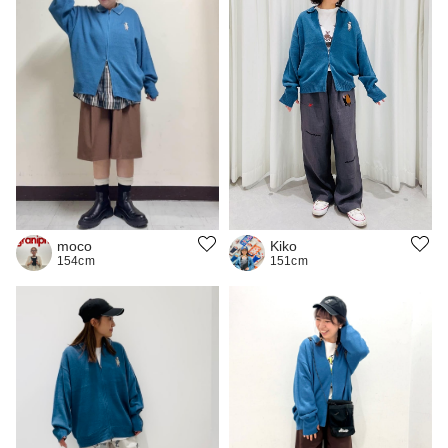
moco
Kiko
154cm
151cm