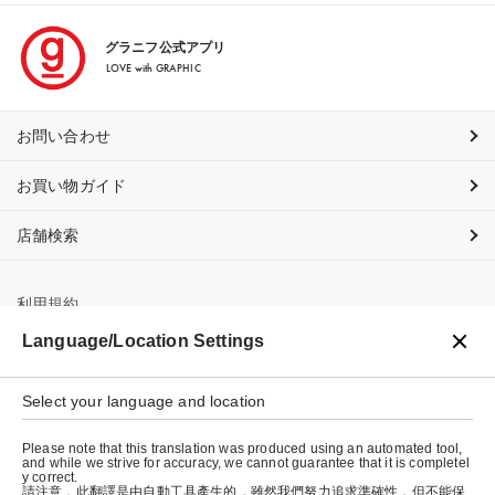
グラニフ公式アプリ
LOVE with GRAPHIC
お問い合わせ
お買い物ガイド
店舗検索
利用規約
Language/Location Settings
プライバシーポリシー
特定商取引法に基づく表示
Select your language and location
会社概要
Please note that this translation was produced using an automated tool,
and while we strive for accuracy, we cannot guarantee that it is completel
y correct.
請注意，此翻譯是由自動工具產生的，雖然我們努力追求準確性，但不能保