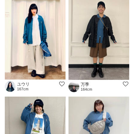
ユウリ
万季
167cm
164cm