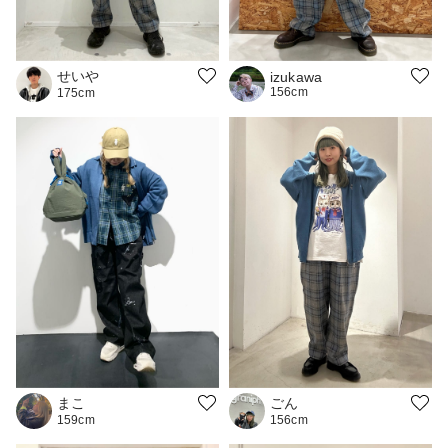
せいや
izukawa
156cm
175cm
まこ
ごん
159cm
156cm